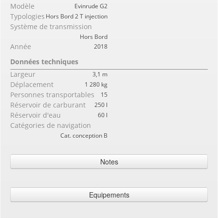
Modèle
Evinrude G2
Typologies
Hors Bord 2 T injection
Système de transmission
Hors Bord
Année
2018
Données techniques
Largeur
3,1 m
Déplacement
1 280 kg
Personnes transportables
15
Réservoir de carburant
250 l
Réservoir d'eau
60 l
Catégories de navigation
Cat. conception B
Notes
DES anneaux classique, bollards, console centrale avec main courante
en acier inoxydable et de pare-brise, compas, instruments de tableau
Equipements
de bord, volant, prise 12 V USB, trompette encastré LED feux de
navigation, siège stand-up avec main courante, poupe t rasformabile en
Equipement de pont
robes, terrasses en plein air de la gonfleur fermé-cellule manuelles,