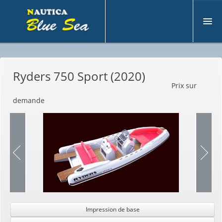
À
propos de nous
Ryders 750 Sport (2020)
D'
occasion
Prix sur
N
ouveau
demande
M
otoryacht
V
ente Bateaux
S
ervices
C
ontacts
Impression de base