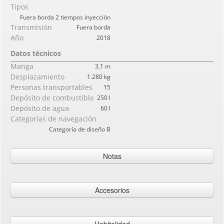
Tipos
Fuera borda 2 tiempos inyección
Transmisión
Fuera borda
Año
2018
Datos técnicos
Manga
3,1 m
Desplazamiento
1.280 kg
Personas transportables
15
Depósito de combustible
250 l
Depósito de agua
60 l
Categorías de navegación
Categoría de diseño B
Notas
Anillos clásico estándar, Bolardos, consola central con parabrisas con
pasamanos de acero inoxidable, brújula, instrumentos de tablero,
Accesorios
volante, conector USB para 12 V, trompeta empotrada LED luces de
navegación, asiento pie con pasamanos, t popa rasformabile en
Equipo técnico y de cubierta
vestidos de verano, terrazas al aire libre de células cerradas manual de
inflado, bomba de achique eléctrica automática, Kit de reparación,