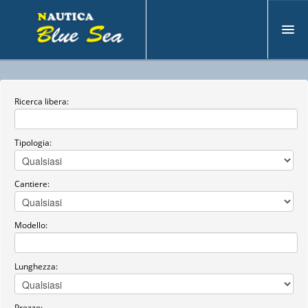
C
hi siamo
U
Ricerca libera:
sato
N
uovo
Tipologia:
M
otoryacht
V
endi Barca
Cantiere:
S
ervizi
Modello:
C
ontatti
Lunghezza:
Prezzo: